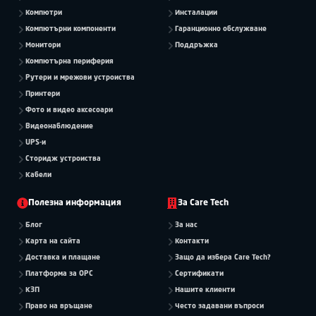
Компютри
Инсталации
Компютърни компоненти
Гаранционно обслужване
Монитори
Поддръжка
Компютърна периферия
Рутери и мрежови устроиства
Принтери
Фото и видео аксесоари
Видеонаблюдение
UPS-и
Сторидж устроиства
Кабели
Полезна информация
За Care Tech
Блог
За нас
Карта на сайта
Контакти
Доставка и плащане
Защо да избера Care Tech?
Платформа за OPC
Сертификати
КЗП
Нашите клиенти
Право на връщане
Често задавани въпроси