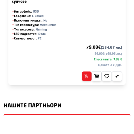
суичове
Интерфейс
:
USB
Свързване
:
С кабел
Включена мишка.
:
Не
Тип клавиатура
:
Механична
Тип аксесоар.
:
Gaming
LED подсветка
:
Бяла
Съвместимост
:
PC
79.08
€
(
154.67
лв.)
86.90
€
(
169.96
лв.)
Спестявате:
7.82
€
Цената е с ДДС
НАШИТЕ ПАРТНЬОРИ